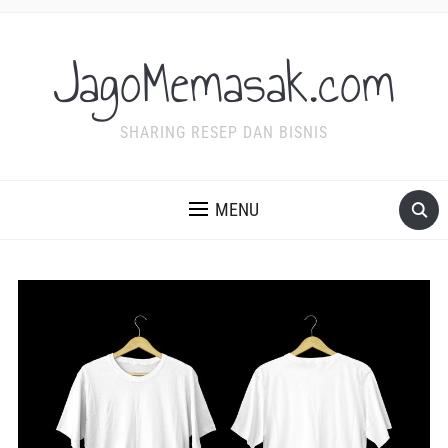
JagoMemasak.com
SHARING RESEP DAN BISNIS
MENU