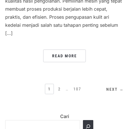
kualitas hasil pengolahan. Pemilihan mesin yang tepat
membuat proses produksi berjalan lebih cepat,
praktis, dan efisien. Proses pengupasan kulit ari
kedelai menjadi salah satu tahapan penting sebelum
[…]
READ MORE
POSTS
1
2
…
107
NEXT →
PAGINATION
Cari