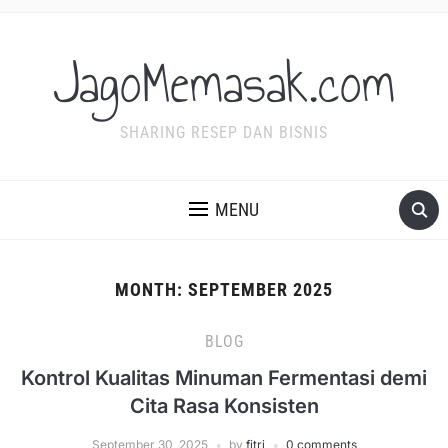
JagoMemasak.com
SHARING RESEP DAN BISNIS
MENU
MONTH:
SEPTEMBER 2025
BLOG
Kontrol Kualitas Minuman Fermentasi demi
Cita Rasa Konsisten
September 30, 2025
by
fitri
0 comments