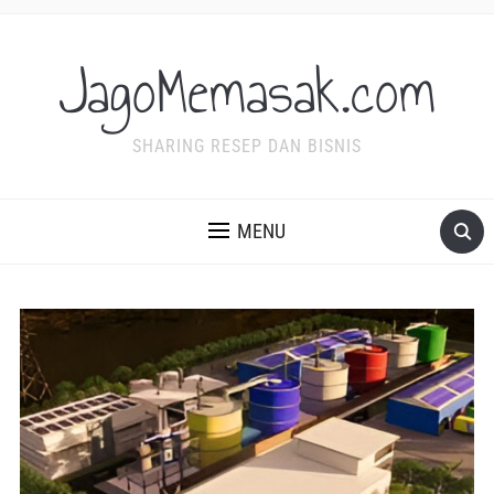
JagoMemasak.com
SHARING RESEP DAN BISNIS
MENU