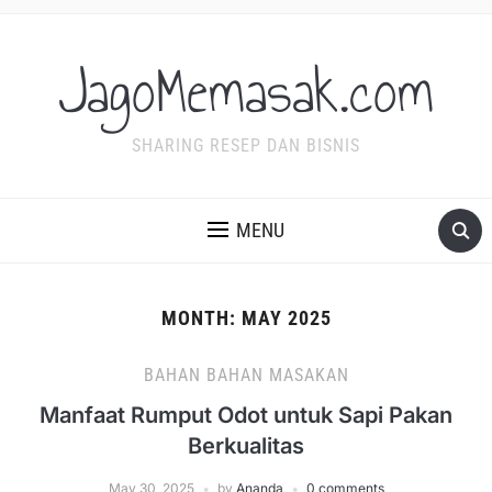
JagoMemasak.com
SHARING RESEP DAN BISNIS
MENU
MONTH:
MAY 2025
BAHAN BAHAN MASAKAN
Manfaat Rumput Odot untuk Sapi Pakan
Berkualitas
May 30, 2025
by
Ananda
0 comments