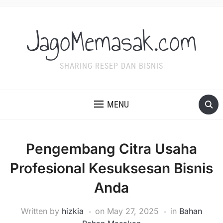
JagoMemasak.com
SHARING RESEP DAN BISNIS
MENU
Pengembang Citra Usaha
Profesional Kesuksesan Bisnis
Anda
Written by
hizkia
on
May 27, 2025
in
Bahan