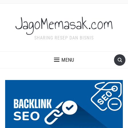
JagoMemasak.com
SHARING RESEP DAN BISNIS
MENU