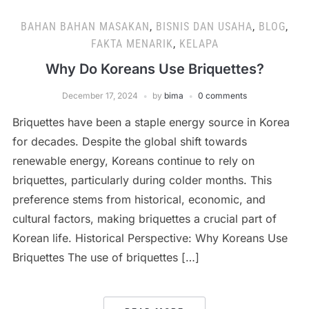
BAHAN BAHAN MASAKAN
,
BISNIS DAN USAHA
,
BLOG
,
FAKTA MENARIK
,
KELAPA
Why Do Koreans Use Briquettes?
December 17, 2024
by
bima
0 comments
Briquettes have been a staple energy source in Korea
for decades. Despite the global shift towards
renewable energy, Koreans continue to rely on
briquettes, particularly during colder months. This
preference stems from historical, economic, and
cultural factors, making briquettes a crucial part of
Korean life. Historical Perspective: Why Koreans Use
Briquettes The use of briquettes […]