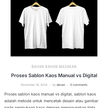
BAHAN BAHAN MASAKAN
Proses Sablon Kaos Manual vs Digital
November 18, 2024
by
devan
0 comments
Proses sablon kaos manual vs digital, sablon kaos
adalah metode untuk mencetak desain atau gambar
pada permukaan kaos dengan menggunakan tinta