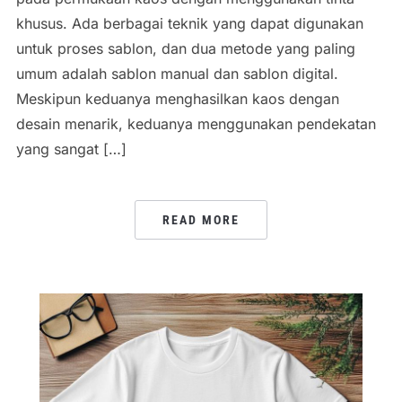
khusus. Ada berbagai teknik yang dapat digunakan
untuk proses sablon, dan dua metode yang paling
umum adalah sablon manual dan sablon digital.
Meskipun keduanya menghasilkan kaos dengan
desain menarik, keduanya menggunakan pendekatan
yang sangat […]
READ MORE