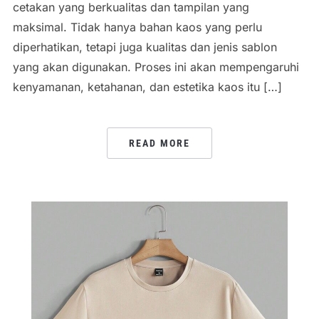
cetakan yang berkualitas dan tampilan yang
maksimal. Tidak hanya bahan kaos yang perlu
diperhatikan, tetapi juga kualitas dan jenis sablon
yang akan digunakan. Proses ini akan mempengaruhi
kenyamanan, ketahanan, dan estetika kaos itu […]
READ MORE