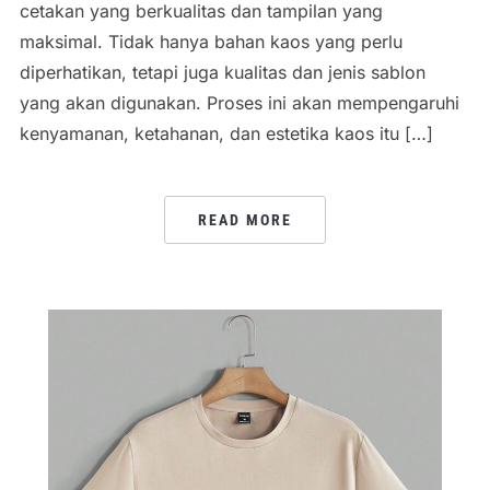
cetakan yang berkualitas dan tampilan yang
maksimal. Tidak hanya bahan kaos yang perlu
diperhatikan, tetapi juga kualitas dan jenis sablon
yang akan digunakan. Proses ini akan mempengaruhi
kenyamanan, ketahanan, dan estetika kaos itu […]
READ MORE