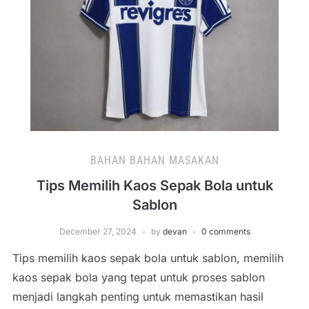
BAHAN BAHAN MASAKAN
Tips Memilih Kaos Sepak Bola untuk
Sablon
December 27, 2024
by
devan
0 comments
Tips memilih kaos sepak bola untuk sablon, memilih
kaos sepak bola yang tepat untuk proses sablon
menjadi langkah penting untuk memastikan hasil