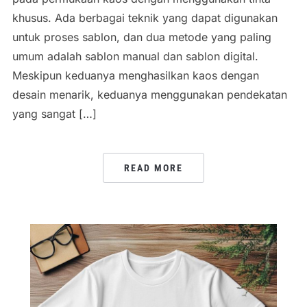
khusus. Ada berbagai teknik yang dapat digunakan
untuk proses sablon, dan dua metode yang paling
umum adalah sablon manual dan sablon digital.
Meskipun keduanya menghasilkan kaos dengan
desain menarik, keduanya menggunakan pendekatan
yang sangat […]
READ MORE