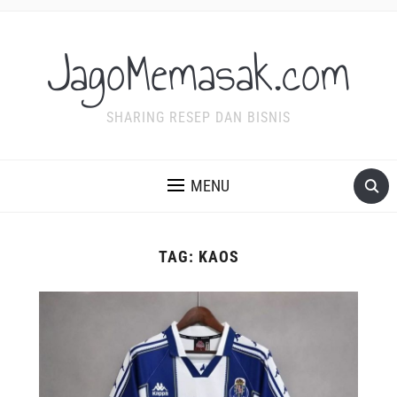
JagoMemasak.com
SHARING RESEP DAN BISNIS
MENU
TAG:
KAOS