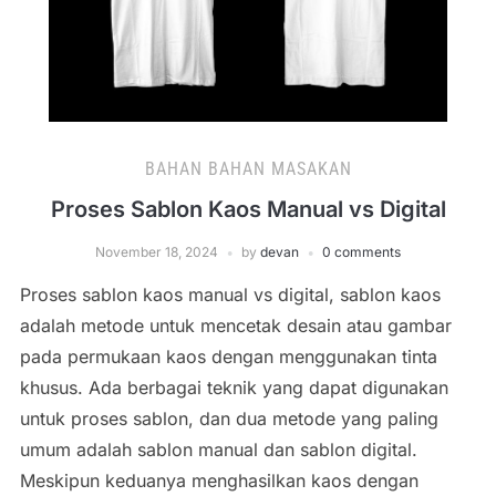
BAHAN BAHAN MASAKAN
Proses Sablon Kaos Manual vs Digital
November 18, 2024
by
devan
0 comments
Proses sablon kaos manual vs digital, sablon kaos
adalah metode untuk mencetak desain atau gambar
pada permukaan kaos dengan menggunakan tinta
khusus. Ada berbagai teknik yang dapat digunakan
untuk proses sablon, dan dua metode yang paling
umum adalah sablon manual dan sablon digital.
Meskipun keduanya menghasilkan kaos dengan