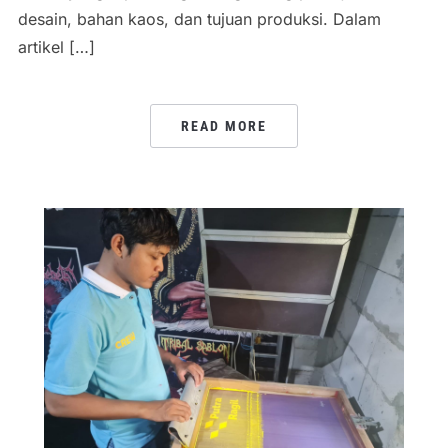
desain, bahan kaos, dan tujuan produksi. Dalam
artikel […]
READ MORE