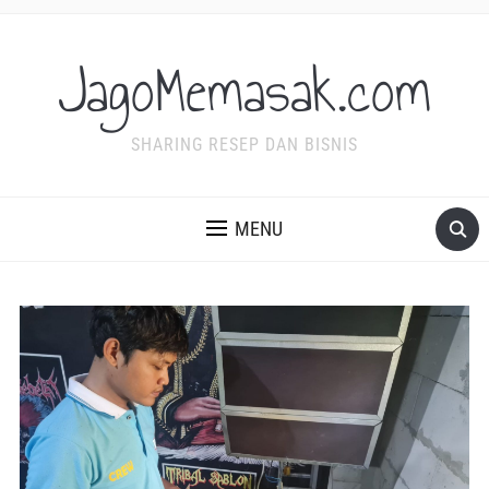
JagoMemasak.com
SHARING RESEP DAN BISNIS
MENU