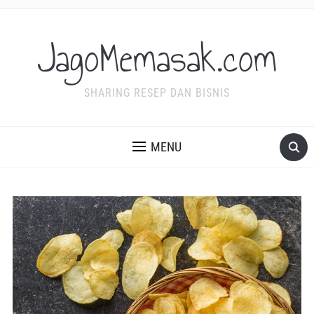
JagoMemasak.com
SHARING RESEP DAN BISNIS
MENU