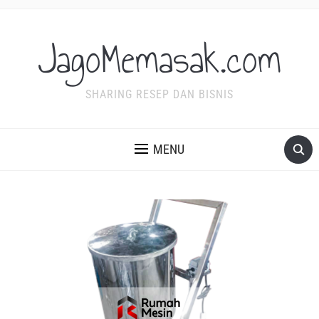
JagoMemasak.com
SHARING RESEP DAN BISNIS
MENU