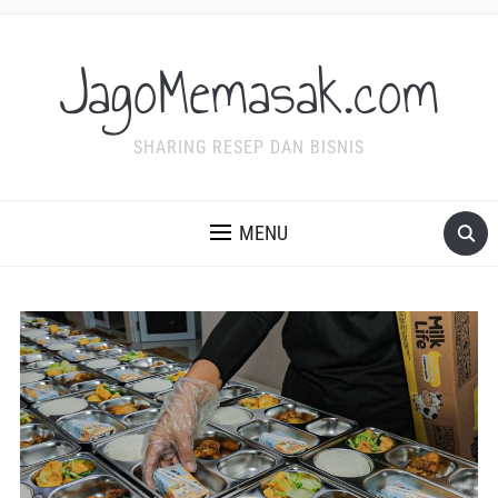
JagoMemasak.com
SHARING RESEP DAN BISNIS
MENU