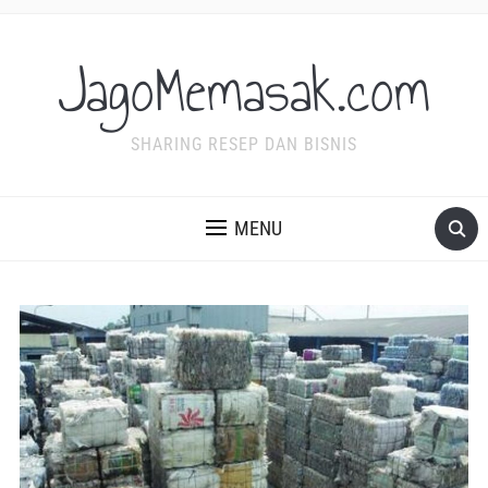
JagoMemasak.com
SHARING RESEP DAN BISNIS
MENU