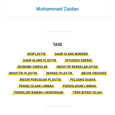
Mohammad Zaidan
TAGS
BIOPLASTIK
DAUR ULANG MODERN
DAUR ULANG PLASTIK
EFISIENSI ENERGI
EKONOMI SIRKULAR
INDUSTRI BERKELANJUTAN
INDUSTRI PLASTIK
INOVASI PLASTIK
MESIN CRUSHER
MESIN PENCACAH PLASTIK
PELUANG USAHA
PENGELOLAAN LIMBAH
PENGOLAHAN LIMBAH
TEKNOLOGI RAMAH LINGKUNGAN
TREN BISNIS HIJAU