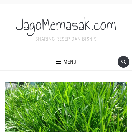
JagoMemasak.com
SHARING RESEP DAN BISNIS
MENU