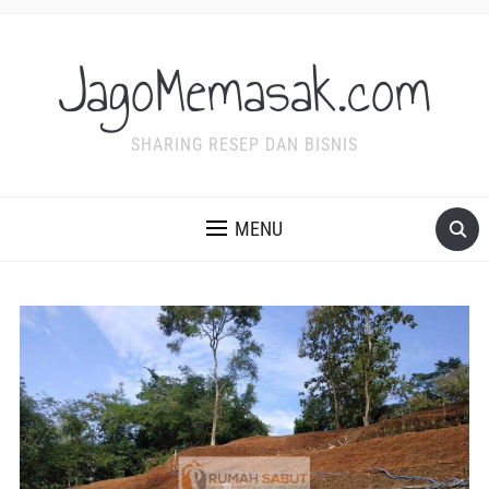
JagoMemasak.com
SHARING RESEP DAN BISNIS
MENU