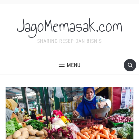
JagoMemasak.com
SHARING RESEP DAN BISNIS
MENU