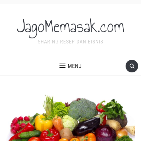
JagoMemasak.com
SHARING RESEP DAN BISNIS
MENU