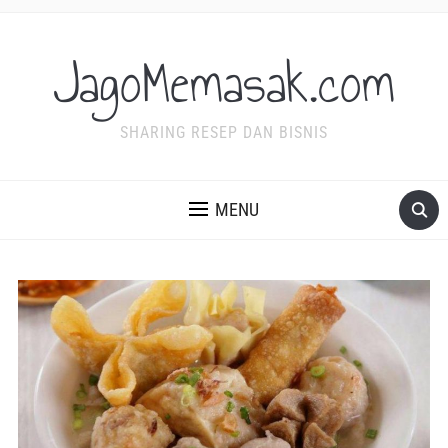
JagoMemasak.com
SHARING RESEP DAN BISNIS
MENU