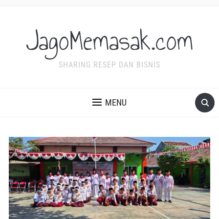
JagoMemasak.com
SHARING RESEP DAN BISNIS
MENU