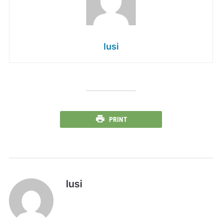
lusi
PRINT
lusi