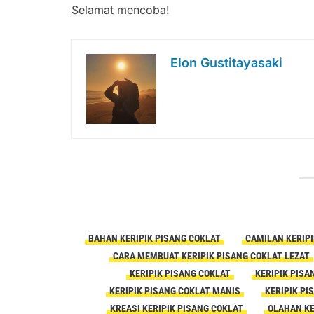
Selamat mencoba!
Elon Gustitayasaki
BAHAN KERIPIK PISANG COKLAT
CAMILAN KERIPI
CARA MEMBUAT KERIPIK PISANG COKLAT LEZAT
KERIPIK PISANG COKLAT
KERIPIK PISA
KERIPIK PISANG COKLAT MANIS
KERIPIK P
KREASI KERIPIK PISANG COKLAT
OLAHAN KE