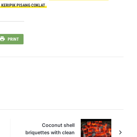
 KERIPIK PISANG COKLAT
PRINT
Coconut shell
briquettes with clean