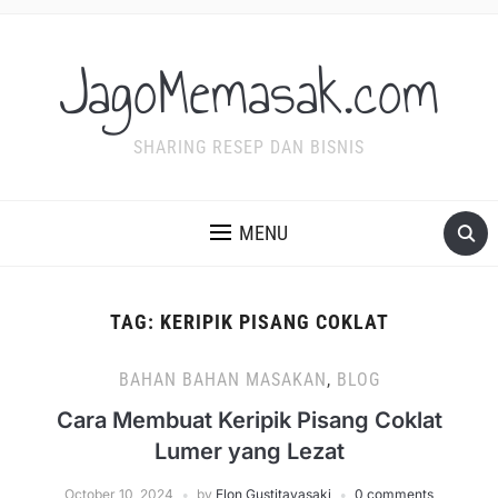
JagoMemasak.com
SHARING RESEP DAN BISNIS
MENU
TAG:
KERIPIK PISANG COKLAT
BAHAN BAHAN MASAKAN
,
BLOG
Cara Membuat Keripik Pisang Coklat
Lumer yang Lezat
October 10, 2024
by
Elon Gustitayasaki
0 comments