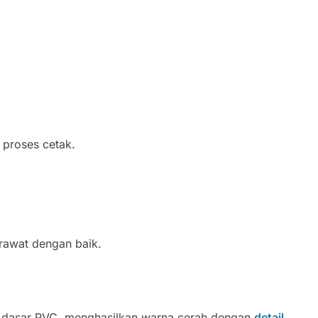
t proses cetak.
irawat dengan baik.
n dasar PVC, menghasilkan warna cerah dengan
detail