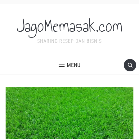
JagoMemasak.com
SHARING RESEP DAN BISNIS
MENU