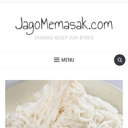
JagoMemasak.com
SHARING RESEP DAN BISNIS
MENU