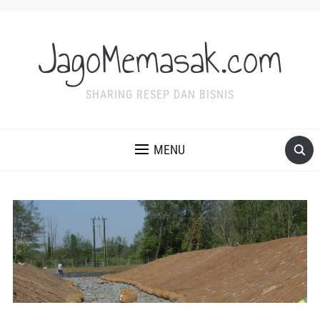
JagoMemasak.com
SHARING RESEP DAN BISNIS
MENU