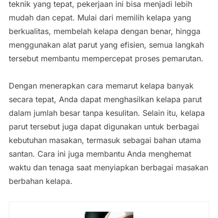
teknik
yang
tepat,
pekerjaan
ini
bisa
menjadi
lebih
mudah
dan
cepat.
Mulai
dari
memilih
kelapa
yang
berkualitas,
membelah
kelapa
dengan
benar,
hingga
menggunakan
alat
parut
yang
efisien,
semua
langkah
tersebut
membantu
mempercepat
proses
pemarutan.
Dengan
menerapkan
cara
memarut
kelapa
banyak
secara
tepat,
Anda
dapat
menghasilkan
kelapa
parut
dalam
jumlah
besar
tanpa
kesulitan.
Selain
itu,
kelapa
parut
tersebut
juga
dapat
digunakan
untuk
berbagai
kebutuhan
masakan,
termasuk
sebagai
bahan
utama
santan.
Cara
ini
juga
membantu
Anda
menghemat
waktu
dan
tenaga
saat
menyiapkan
berbagai
masakan
berbahan
kelapa.