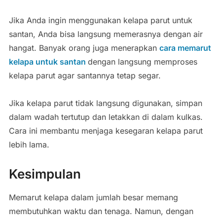
Jika
Anda
ingin
menggunakan
kelapa
parut
untuk
santan,
Anda
bisa
langsung
memerasnya
dengan
air
hangat.
Banyak
orang
juga
menerapkan
cara
memarut
kelapa
untuk
santan
dengan
langsung
memproses
kelapa
parut
agar
santannya
tetap
segar.
Jika
kelapa
parut
tidak
langsung
digunakan,
simpan
dalam
wadah
tertutup
dan
letakkan
di
dalam
kulkas.
Cara
ini
membantu
menjaga
kesegaran
kelapa
parut
lebih
lama.
Kesimpulan
Memarut
kelapa
dalam
jumlah
besar
memang
membutuhkan
waktu
dan
tenaga.
Namun,
dengan