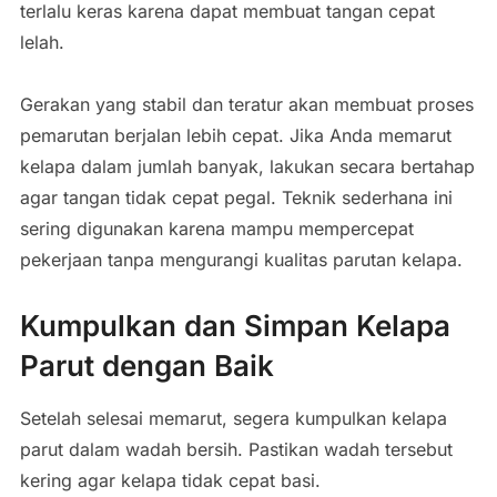
terlalu
keras
karena
dapat
membuat
tangan
cepat
lelah.
Gerakan
yang
stabil
dan
teratur
akan
membuat
proses
pemarutan
berjalan
lebih
cepat.
Jika
Anda
memarut
kelapa
dalam
jumlah
banyak,
lakukan
secara
bertahap
agar
tangan
tidak
cepat
pegal.
Teknik
sederhana
ini
sering
digunakan
karena
mampu
mempercepat
pekerjaan
tanpa
mengurangi
kualitas
parutan
kelapa.
Kumpulkan
dan
Simpan
Kelapa
Parut
dengan
Baik
Setelah
selesai
memarut,
segera
kumpulkan
kelapa
parut
dalam
wadah
bersih.
Pastikan
wadah
tersebut
kering
agar
kelapa
tidak
cepat
basi.