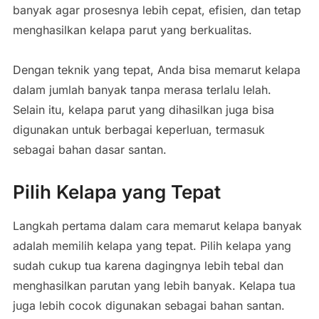
banyak
agar
prosesnya
lebih
cepat,
efisien,
dan
tetap
menghasilkan
kelapa
parut
yang
berkualitas.
Dengan
teknik
yang
tepat,
Anda
bisa
memarut
kelapa
dalam
jumlah
banyak
tanpa
merasa
terlalu
lelah.
Selain
itu,
kelapa
parut
yang
dihasilkan
juga
bisa
digunakan
untuk
berbagai
keperluan,
termasuk
sebagai
bahan
dasar
santan.
Pilih
Kelapa
yang
Tepat
Langkah
pertama
dalam
cara
memarut
kelapa
banyak
adalah
memilih
kelapa
yang
tepat.
Pilih
kelapa
yang
sudah
cukup
tua
karena
dagingnya
lebih
tebal
dan
menghasilkan
parutan
yang
lebih
banyak.
Kelapa
tua
juga
lebih
cocok
digunakan
sebagai
bahan
santan.