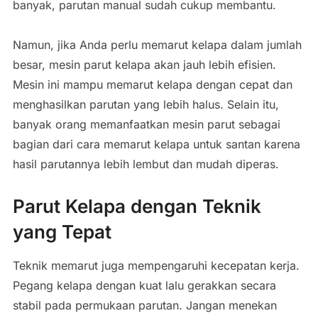
banyak,
parutan
manual
sudah
cukup
membantu.
Namun,
jika
Anda
perlu
memarut
kelapa
dalam
jumlah
besar,
mesin
parut
kelapa
akan
jauh
lebih
efisien.
Mesin
ini
mampu
memarut
kelapa
dengan
cepat
dan
menghasilkan
parutan
yang
lebih
halus.
Selain
itu,
banyak
orang
memanfaatkan
mesin
parut
sebagai
bagian
dari
cara
memarut
kelapa
untuk
santan
karena
hasil
parutannya
lebih
lembut
dan
mudah
diperas.
Parut
Kelapa
dengan
Teknik
yang
Tepat
Teknik
memarut
juga
mempengaruhi
kecepatan
kerja.
Pegang
kelapa
dengan
kuat
lalu
gerakkan
secara
stabil
pada
permukaan
parutan.
Jangan
menekan