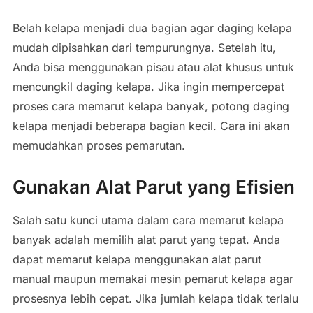
Belah
kelapa
menjadi
dua
bagian
agar
daging
kelapa
mudah
dipisahkan
dari
tempurungnya.
Setelah
itu,
Anda
bisa
menggunakan
pisau
atau
alat
khusus
untuk
mencungkil
daging
kelapa.
Jika
ingin
mempercepat
proses
cara
memarut
kelapa
banyak
,
potong
daging
kelapa
menjadi
beberapa
bagian
kecil.
Cara
ini
akan
memudahkan
proses
pemarutan.
Gunakan
Alat
Parut
yang
Efisien
Salah
satu
kunci
utama
dalam
cara
memarut
kelapa
banyak
adalah
memilih
alat
parut
yang
tepat. Anda
dapat memarut kelapa menggunakan alat parut
manual maupun memakai mesin pemarut kelapa agar
prosesnya lebih cepat.
Jika
jumlah
kelapa
tidak
terlalu