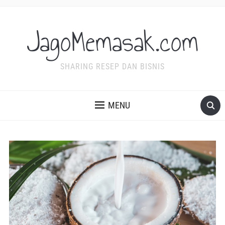
JagoMemasak.com
SHARING RESEP DAN BISNIS
MENU