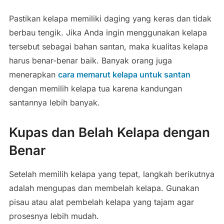
Pastikan
kelapa
memiliki
daging
yang
keras
dan
tidak
berbau
tengik.
Jika
Anda
ingin
menggunakan
kelapa
tersebut
sebagai
bahan
santan,
maka
kualitas
kelapa
harus
benar-
benar
baik.
Banyak
orang
juga
menerapkan
cara
memarut
kelapa
untuk
santan
dengan
memilih
kelapa
tua
karena
kandungan
santannya
lebih
banyak.
Kupas
dan
Belah
Kelapa
dengan
Benar
Setelah
memilih
kelapa
yang
tepat,
langkah
berikutnya
adalah
mengupas
dan
membelah
kelapa.
Gunakan
pisau
atau
alat
pembelah
kelapa
yang
tajam
agar
prosesnya
lebih
mudah.