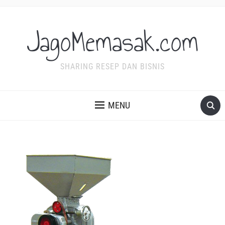
JagoMemasak.com
SHARING RESEP DAN BISNIS
MENU