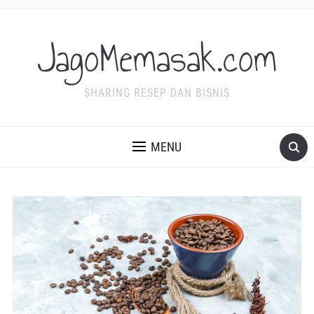
JagoMemasak.com
SHARING RESEP DAN BISNIS
MENU