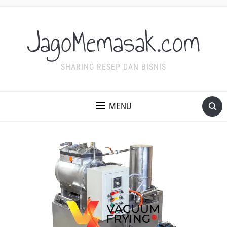
JagoMemasak.com
SHARING RESEP DAN BISNIS
MENU