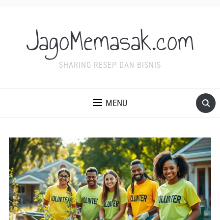
JagoMemasak.com
SHARING RESEP DAN BISNIS
MENU