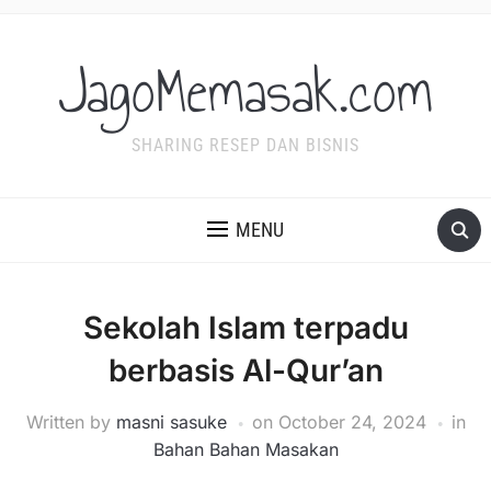
JagoMemasak.com
SHARING RESEP DAN BISNIS
MENU
Sekolah Islam terpadu
berbasis Al-Qur’an
Written by
masni sasuke
on
October 24, 2024
in
Bahan Bahan Masakan