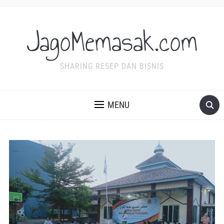
JagoMemasak.com
SHARING RESEP DAN BISNIS
MENU