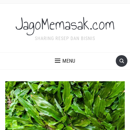
JagoMemasak.com
SHARING RESEP DAN BISNIS
MENU