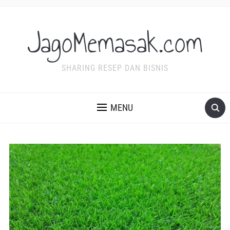
JagoMemasak.com
SHARING RESEP DAN BISNIS
MENU