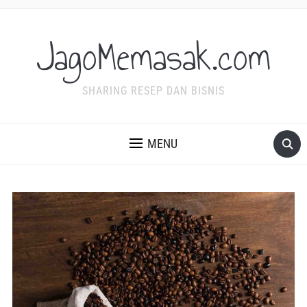
JagoMemasak.com
SHARING RESEP DAN BISNIS
MENU