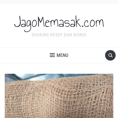
JagoMemasak.com
SHARING RESEP DAN BISNIS
MENU