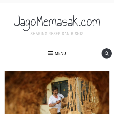
JagoMemasak.com
SHARING RESEP DAN BISNIS
MENU