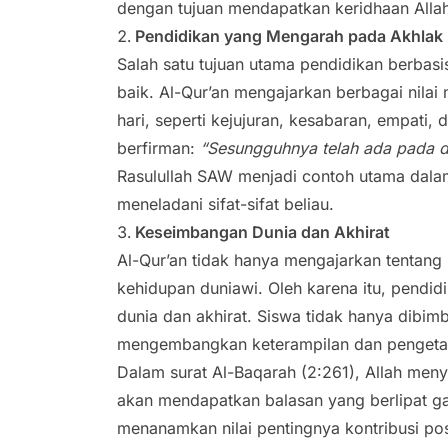
dengan tujuan mendapatkan keridhaan Allah
Pendidikan yang Mengarah pada Akhlak 
Salah satu tujuan utama pendidikan berbas
baik. Al-Qur’an mengajarkan berbagai nilai
hari, seperti kejujuran, kesabaran, empati,
berfirman:
“Sesungguhnya telah ada pada dir
Rasulullah SAW menjadi contoh utama dalam
meneladani sifat-sifat beliau.
Keseimbangan Dunia dan Akhirat
Al-Qur’an tidak hanya mengajarkan tentang k
kehidupan duniawi. Oleh karena itu, pendi
dunia dan akhirat. Siswa tidak hanya dibim
mengembangkan keterampilan dan pengetah
Dalam surat Al-Baqarah (2:261), Allah men
akan mendapatkan balasan yang berlipat g
menanamkan nilai pentingnya kontribusi pos