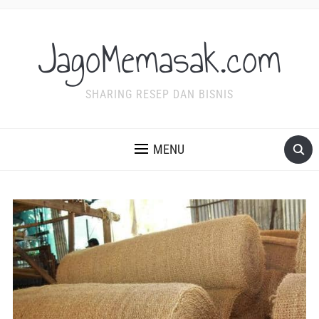
JagoMemasak.com
SHARING RESEP DAN BISNIS
MENU