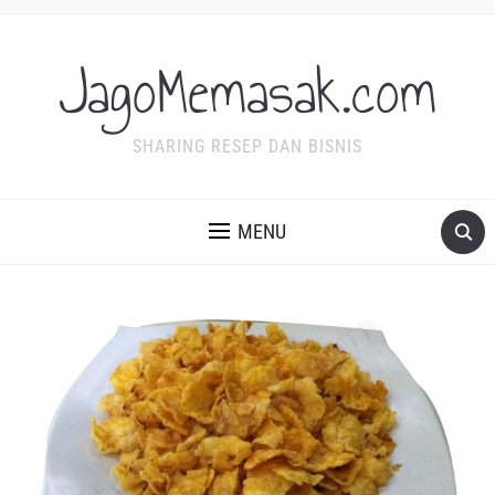
JagoMemasak.com
SHARING RESEP DAN BISNIS
MENU