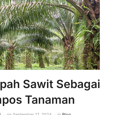
pah Sawit Sebagai
mpos Tanaman
i
on
September 17, 2024
in
Blog