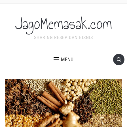
JagoMemasak.com
SHARING RESEP DAN BISNIS
MENU