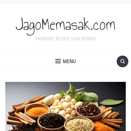
JagoMemasak.com
SHARING RESEP DAN BISNIS
MENU