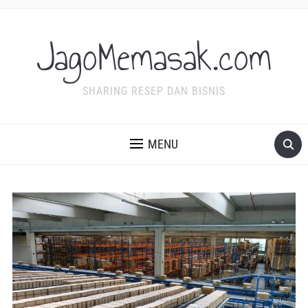
JagoMemasak.com
SHARING RESEP DAN BISNIS
MENU