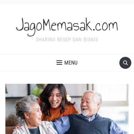
JagoMemasak.com
SHARING RESEP DAN BISNIS
MENU