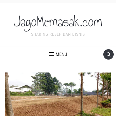
JagoMemasak.com
SHARING RESEP DAN BISNIS
MENU