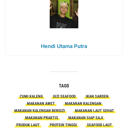
Hendi Utama Putra
TAGS
CUMI KALENG
GIZI SEAFOOD
IKAN SARDEN
MAKANAN AWET
MAKANAN KALENGAN
MAKANAN KALENGAN BERGIZI
MAKANAN LAUT SEHAT
MAKANAN PRAKTIS
MAKANAN SIAP SAJI
PRODUK LAUT
PROTEIN TINGGI
SEAFOOD LAUT