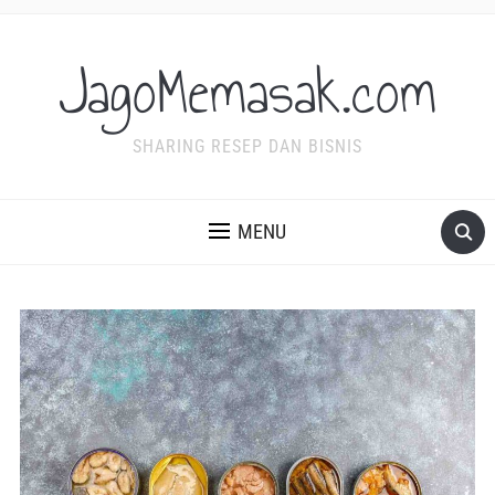
JagoMemasak.com
SHARING RESEP DAN BISNIS
MENU